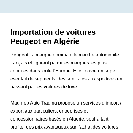
Importation de voitures
Peugeot en Algérie
Peugeot, la marque dominant le marché automobile
français et figurant parmi les marques les plus
connues dans toute l’Europe. Elle couvre un large
Kilométrage
Cylindrée
éventail de segments, des familiales aux sportives en
0
100
0
2
passant par les voitures de luxe.
Année
Prix
Maghreb Auto Trading propose un services d’import /
2024
2026
0
44490
export aux particuliers, entreprises et
Accès sans clé (1)
Climatisation (8)
concessionnaires basés en Algérie, souhaitant
Sièges en cuir (6)
Système de navigation (6)
profiter des prix avantageux sur l’achat des voitures
Vitres électriques (8)