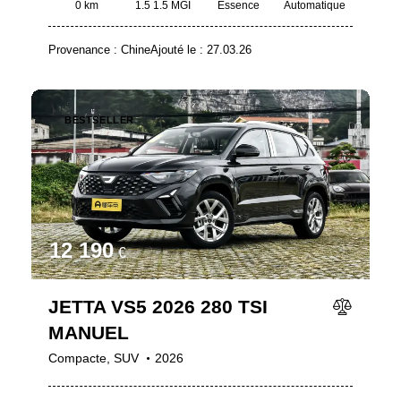
0 km
1.5 1.5 MGI
Essence
Automatique
Provenance :
Chine
Ajouté le :
27.03.26
BESTSELLER
12 190
€
JETTA VS5 2026 280 TSI
MANUEL
Compacte,
SUV
2026