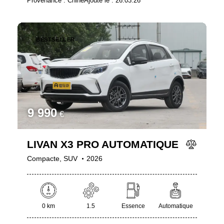
Provenance :
Chine
Ajouté le :
26.03.26
BESTSELLER
9 990
€
LIVAN X3 PRO AUTOMATIQUE
Compacte,
SUV
2026
0 km
1.5
Essence
Automatique