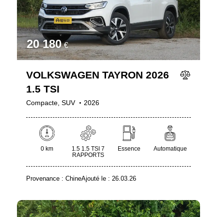
20 180
€
VOLKSWAGEN TAYRON 2026
1.5 TSI
Compacte,
SUV
2026
0 km
1.5 1.5 TSI 7
Essence
Automatique
RAPPORTS
Provenance :
Chine
Ajouté le :
26.03.26