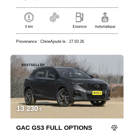
0 km
Essence
Automatique
Provenance :
Chine
Ajouté le :
27.03.26
BESTSELLER
13 230
€
GAC GS3 FULL OPTIONS