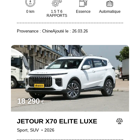
0 km
1.5 T 6
Essence
Automatique
RAPPORTS
Provenance :
Chine
Ajouté le :
26.03.26
18 290
€
JETOUR X70 ELITE LUXE
Sport,
SUV
2026