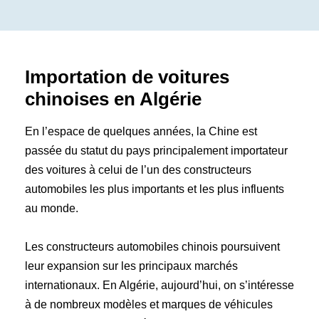
Importation de voitures
chinoises en Algérie
En l’espace de quelques années, la Chine est
passée du statut du pays principalement importateur
des voitures à celui de l’un des constructeurs
Kilométrage
Cylindrée
automobiles les plus importants et les plus influents
0
100
0
2
au monde.
Année
Prix
Les constructeurs automobiles chinois poursuivent
2024
2026
0
44490
leur expansion sur les principaux marchés
Accès sans clé (1)
Climatisation (8)
internationaux. En Algérie, aujourd’hui, on s’intéresse
Sièges en cuir (6)
Système de navigation (6)
à de nombreux modèles et marques de véhicules
Vitres électriques (8)