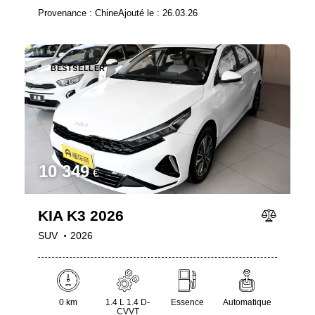
Provenance :
Chine
Ajouté le :
26.03.26
BESTSELLER
10 349
€
KIA K3 2026
SUV
2026
0 km
1.4 L 1.4 D-
Essence
Automatique
CVVT