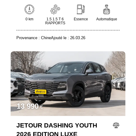
0 km
1.5 1.5 T 6
Essence
Automatique
RAPPORTS
Provenance :
Chine
Ajouté le :
26.03.26
13 990
€
JETOUR DASHING YOUTH
2026 EDITION LUXE