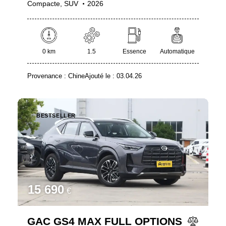
Compacte,
SUV
2026
0 km
1.5
Essence
Automatique
Provenance :
Chine
Ajouté le :
03.04.26
BESTSELLER
15 690
€
GAC GS4 MAX FULL OPTIONS