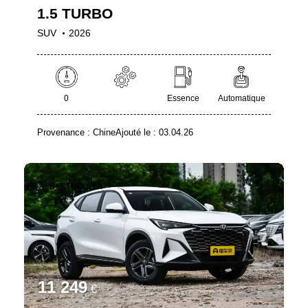
1.5 TURBO
SUV
2026
0
Essence
Automatique
Provenance :
Chine
Ajouté le :
03.04.26
BESTSELLER
11 249
€