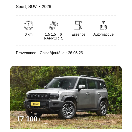
Sport,
SUV
2026
0 km
1.5 1.5 T 6
Essence
Automatique
RAPPORTS
Provenance :
Chine
Ajouté le :
26.03.26
17 100
€