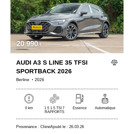
20 990
€
AUDI A3 S LINE 35 TFSI
SPORTBACK 2026
Berline
2026
0 km
1.5 1.5 TSI 7
Essence
Automatique
RAPPORTS
Provenance :
Chine
Ajouté le :
26.03.26