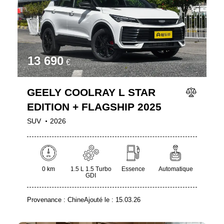
13 690
€
GEELY COOLRAY L STAR
EDITION + FLAGSHIP 2025
SUV
2026
0 km
1.5 L 1.5 Turbo
Essence
Automatique
GDI
Provenance :
Chine
Ajouté le :
15.03.26