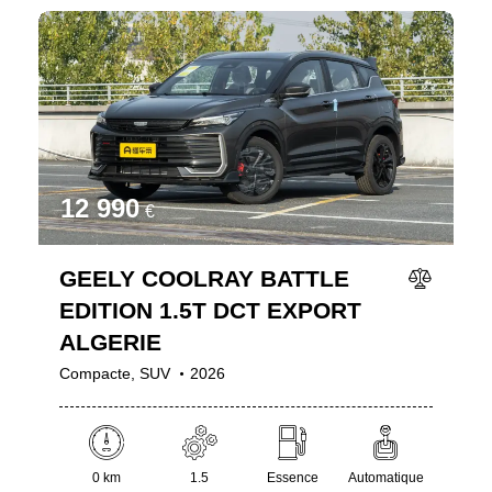
12 990
€
GEELY COOLRAY BATTLE
EDITION 1.5T DCT EXPORT
ALGERIE
Compacte,
SUV
2026
0 km
1.5
Essence
Automatique