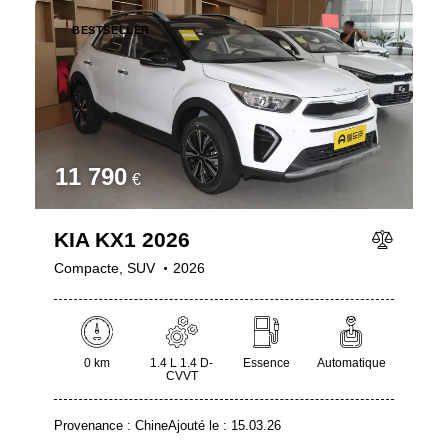
BESTSELLER
11 790
€
KIA KX1 2026
Compacte,
SUV
2026
0 km
1.4 L 1.4 D-
Essence
Automatique
CVVT
Provenance :
Chine
Ajouté le :
15.03.26