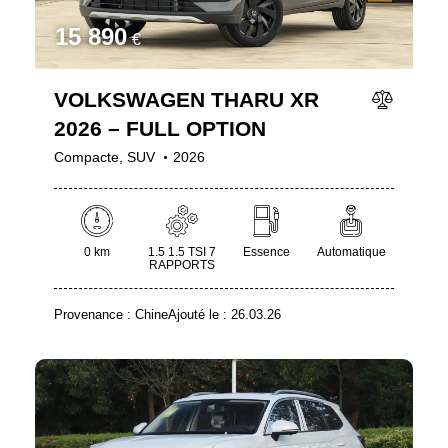
15 890
€
VOLKSWAGEN THARU XR
2026 – FULL OPTION
Compacte,
SUV
2026
0 km
1.5 1.5 TSI 7
Essence
Automatique
RAPPORTS
Provenance :
Chine
Ajouté le :
26.03.26