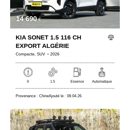
14 690
€
KIA SONET 1.5 116 CH
EXPORT ALGÉRIE
Compacte,
SUV
2026
0
1.5
Essence
Automatique
Provenance :
Chine
Ajouté le :
09.04.26