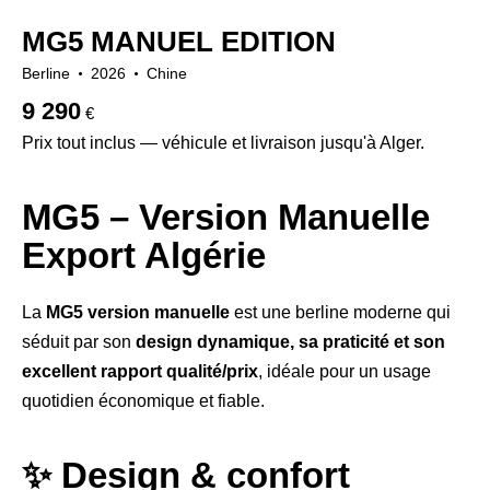
Sièges en cuir (6)
Système de navigation (6)
MG5 MANUEL EDITION
Vitres électriques (8)
Berline
2026
Chine
9 290
€
Prix tout inclus — véhicule et livraison jusqu'à Alger.
MG5 – Version Manuelle
Export Algérie
La
MG5 version manuelle
est une berline moderne qui
séduit par son
design dynamique, sa praticité et son
excellent rapport qualité/prix
, idéale pour un usage
quotidien économique et fiable.
✨ Design & confort