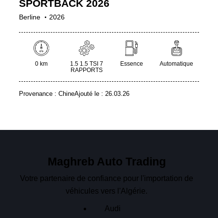
SPORTBACK 2026
Berline
2026
0 km
1.5 1.5 TSI 7
Essence
Automatique
RAPPORTS
Provenance :
Chine
Ajouté le :
26.03.26
Maghreb Auto Trading
Votre partenaire de confiance pour l'importation de
véhicules vers l'Algérie.
Audi