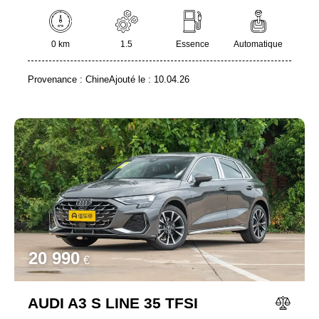
0 km
1.5
Essence
Automatique
Provenance :
Chine
Ajouté le :
10.04.26
20 990
€
AUDI A3 S LINE 35 TFSI