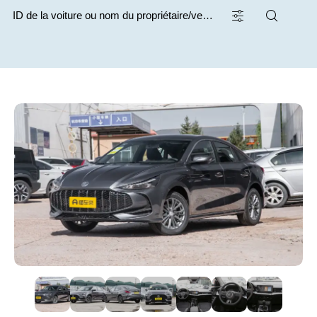
Kilométrage
Cylindrée
0
100
0
2
Année
Prix
2024
2026
0
44490
Accès sans clé (1)
Climatisation (8)